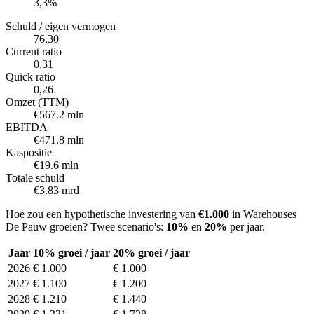
3,3%
Schuld / eigen vermogen
76,30
Current ratio
0,31
Quick ratio
0,26
Omzet (TTM)
€567.2 mln
EBITDA
€471.8 mln
Kaspositie
€19.6 mln
Totale schuld
€3.83 mrd
Hoe zou een hypothetische investering van
€1.000
in Warehouses
De Pauw groeien? Twee scenario's:
10%
en
20%
per jaar.
Jaar
10% groei / jaar
20% groei / jaar
2026
€ 1.000
€ 1.000
2027
€ 1.100
€ 1.200
2028
€ 1.210
€ 1.440