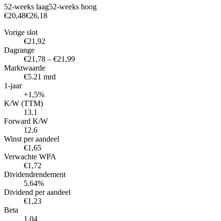
52-weeks laag
52-weeks hoog
€20,48
€26,18
Vorige slot
€21,92
Dagrange
€21,78 – €21,99
Marktwaarde
€5.21 mrd
1-jaar
+1,5%
K/W (TTM)
13.1
Forward K/W
12.6
Winst per aandeel
€1,65
Verwachte WPA
€1,72
Dividendrendement
5.64%
Dividend per aandeel
€1,23
Beta
1.04