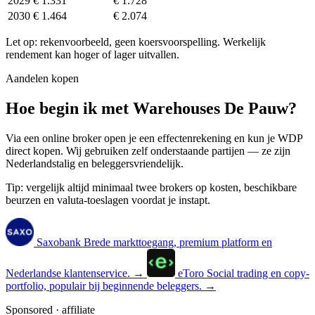
2029
€ 1.331
€ 1.728
2030
€ 1.464
€ 2.074
Let op: rekenvoorbeeld, geen koersvoorspelling. Werkelijk
rendement kan hoger of lager uitvallen.
Aandelen kopen
Hoe begin ik met Warehouses De Pauw?
Via een online broker open je een effectenrekening en kun je WDP
direct kopen. Wij gebruiken zelf onderstaande partijen — ze zijn
Nederlandstalig en beleggersvriendelijk.
Tip: vergelijk altijd minimaal twee brokers op kosten, beschikbare
beurzen en valuta-toeslagen voordat je instapt.
Saxobank
Brede markttoegang, premium platform en
Nederlandse klantenservice.
→
eToro
Social trading en copy-
portfolio, populair bij beginnende beleggers.
→
Sponsored · affiliate