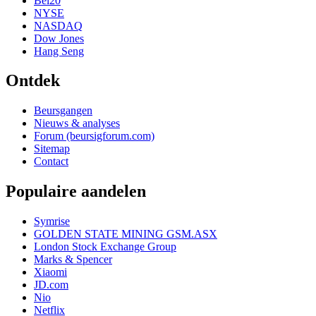
Bel20
NYSE
NASDAQ
Dow Jones
Hang Seng
Ontdek
Beursgangen
Nieuws & analyses
Forum (beursigforum.com)
Sitemap
Contact
Populaire aandelen
Symrise
GOLDEN STATE MINING GSM.ASX
London Stock Exchange Group
Marks & Spencer
Xiaomi
JD.com
Nio
Netflix