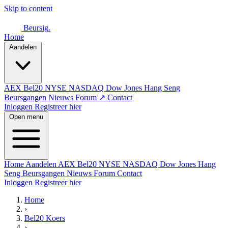
Skip to content
Beursig
.
Home
Aandelen
AEX
Bel20
NYSE
NASDAQ
Dow Jones
Hang Seng
Beursgangen
Nieuws
Forum ↗
Contact
Inloggen
Registreer hier
Open menu
Home
Aandelen
AEX
Bel20
NYSE
NASDAQ
Dow Jones
Hang
Seng
Beursgangen
Nieuws
Forum
Contact
Inloggen
Registreer hier
Home
›
Bel20 Koers
›