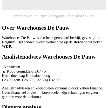
Warehouses De Pauw koersgrafiek door TradingView
Over Warehouses De Pauw
Warehouses De Pauw is een beursgenoteerd bedrijf, gevestigd in
Belgium
. Het aandeel wordt verhandeld op de
Bel20
onder ticker
WDP
.
Analistenadvies Warehouses De Pauw
15 analisten
▲
Koop
Gemiddeld 1.67 / 5
Koersdoel laag
Koersdoel hoog
€23,00
gem. €26,69
(+22.3%)
€32,00
Analistenadviezen en koersdoelen verzameld door Yahoo Finance.
Geen financieel advies — koersdoelen zijn schattingen en geen
garantie voor de toekomst.
Diepere analyse