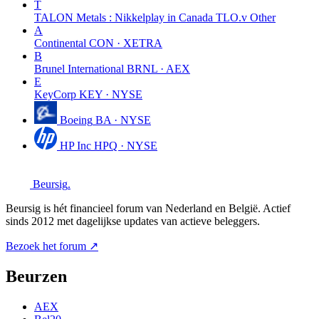
T
TALON Metals : Nikkelplay in Canada TLO.v
Other
A
Continental
CON · XETRA
B
Brunel International
BRNL · AEX
E
KeyCorp
KEY · NYSE
Boeing
BA · NYSE
HP Inc
HPQ · NYSE
Beursig
.
Beursig is hét financieel forum van Nederland en België. Actief
sinds 2012 met dagelijkse updates van actieve beleggers.
Bezoek het forum ↗
Beurzen
AEX