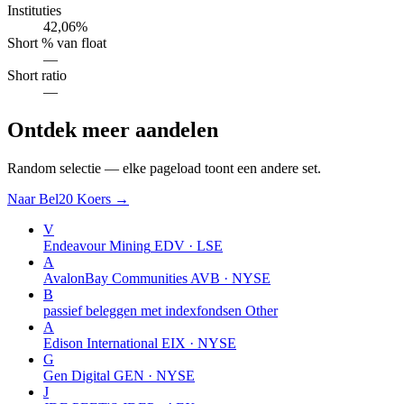
Instituties
42,06%
Short % van float
—
Short ratio
—
Ontdek meer aandelen
Random selectie — elke pageload toont een andere set.
Naar Bel20 Koers →
V
Endeavour Mining
EDV · LSE
A
AvalonBay Communities
AVB · NYSE
B
passief beleggen met indexfondsen
Other
A
Edison International
EIX · NYSE
G
Gen Digital
GEN · NYSE
J