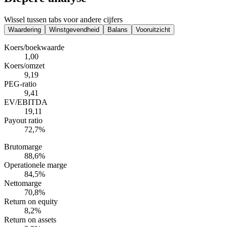
Wissel tussen tabs voor andere cijfers
Waardering
Winstgevendheid
Balans
Vooruitzicht
Koers/boekwaarde
1,00
Koers/omzet
9,19
PEG-ratio
9,41
EV/EBITDA
19,11
Payout ratio
72,7%
Brutomarge
88,6%
Operationele marge
84,5%
Nettomarge
70,8%
Return on equity
8,2%
Return on assets