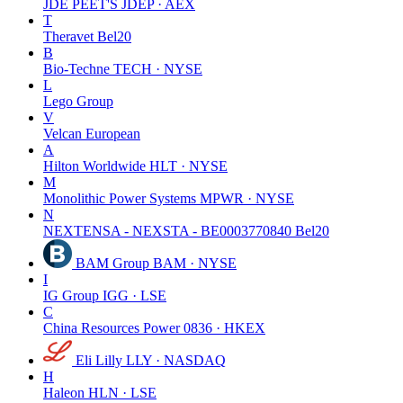
JDE PEET'S
JDEP · AEX
T
Theravet
Bel20
B
Bio-Techne
TECH · NYSE
L
Lego Group
V
Velcan
European
A
Hilton Worldwide
HLT · NYSE
M
Monolithic Power Systems
MPWR · NYSE
N
NEXTENSA - NEXSTA - BE0003770840
Bel20
BAM Group
BAM · NYSE
I
IG Group
IGG · LSE
C
China Resources Power
0836 · HKEX
Eli Lilly
LLY · NASDAQ
H
Haleon
HLN · LSE