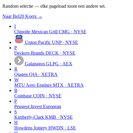
Random selectie — elke pageload toont een andere set.
Naar Bel20 Koers →
I
Chipotle Mexican Grill
CMG · NYSE
Union Pacific
UNP · NYSE
P
Deckers Brands
DECK · NYSE
Galapagos
GLPG · AEX
R
Qiagen
QIA · XETRA
W
MTU Aero Engines
MTX · XETRA
B
Coinbase
COIN · NYSE
P
Peugeot Invest
European
S
Kimberly-Clark
KMB · NYSE
H
Howdens Joinery
HWDN · LSE