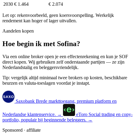
2030
€ 1.464
€ 2.074
Let op: rekenvoorbeeld, geen koersvoorspelling. Werkelijk
rendement kan hoger of lager uitvallen.
Aandelen kopen
Hoe begin ik met Sofina?
Via een online broker open je een effectenrekening en kun je SOF
direct kopen. Wij gebruiken zelf onderstaande partijen — ze zijn
Nederlandstalig en beleggersvriendelijk.
Tip: vergelijk altijd minimaal twee brokers op kosten, beschikbare
beurzen en valuta-toeslagen voordat je instapt.
Saxobank
Brede markttoegang, premium platform en
Nederlandse klantenservice.
→
eToro
Social trading en copy-
portfolio, populair bij beginnende beleggers.
→
Sponsored · affiliate