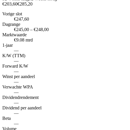
€203,60
€285,20
Vorige slot
€247,60
Dagrange
€245,00 – €248,00
Marktwaarde
€9.08 mrd
1-jaar
—
K/W (TTM)
—
Forward K/W
—
Winst per aandeel
—
Verwachte WPA
—
Dividendrendement
—
Dividend per aandeel
—
Beta
—
Volume