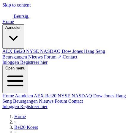
Skip to content
Beursig
.
Home
Aandelen
AEX
Bel20
NYSE
NASDAQ
Dow Jones
Hang Seng
Beursgangen
Nieuws
Forum ↗
Contact
Inloggen
Registreer hier
Open menu
Home
Aandelen
AEX
Bel20
NYSE
NASDAQ
Dow Jones
Hang
Seng
Beursgangen
Nieuws
Forum
Contact
Inloggen
Registreer hier
Home
›
Bel20 Koers
›