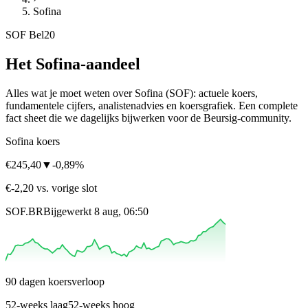
Sofina
SOF
Bel20
Het Sofina-aandeel
Alles wat je moet weten over Sofina
(SOF)
: actuele koers,
fundamentele cijfers, analistenadvies en koersgrafiek. Een complete
fact sheet die we dagelijks bijwerken voor de Beursig-community.
Sofina koers
€245,40
▼
-0,89%
€-2,20 vs. vorige slot
SOF.BR
Bijgewerkt 8 aug, 06:50
90 dagen koersverloop
52-weeks laag
52-weeks hoog