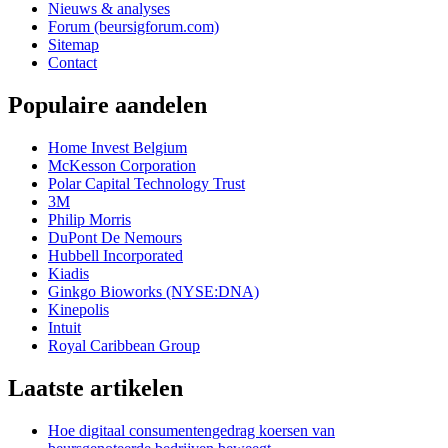
Nieuws & analyses
Forum (beursigforum.com)
Sitemap
Contact
Populaire aandelen
Home Invest Belgium
McKesson Corporation
Polar Capital Technology Trust
3M
Philip Morris
DuPont De Nemours
Hubbell Incorporated
Kiadis
Ginkgo Bioworks (NYSE:DNA)
Kinepolis
Intuit
Royal Caribbean Group
Laatste artikelen
Hoe digitaal consumentengedrag koersen van