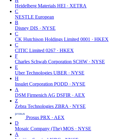
H
Heidelberg Materials
HEI · XETRA
C
NESTLE
European
B
Disney
DIS · NYSE
C
CK Hutchison Holdings Limited
0001 · HKEX
C
CITIC Limited
0267 · HKEX
F
Charles Schwab Corporation
SCHW · NYSE
E
Uber Technologies
UBER · NYSE
H
Insulet Corporation
PODD · NYSE
A
DSM Firmenich AG
DSFIR · AEX
Z
Zebra Technologies
ZBRA · NYSE
Prosus
PRX · AEX
D
Mosaic Company (The)
MOS · NYSE
A