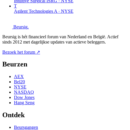
Intuitive Surgical
ISRG · NYSE
T
Agilent Technologies
A · NYSE
Beursig
.
Beursig is hét financieel forum van Nederland en België. Actief
sinds 2012 met dagelijkse updates van actieve beleggers.
Bezoek het forum ↗
Beurzen
AEX
Bel20
NYSE
NASDAQ
Dow Jones
Hang Seng
Ontdek
Beursgangen