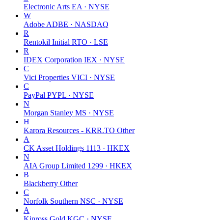
Electronic Arts
EA · NYSE
W
Adobe
ADBE · NASDAQ
R
Rentokil Initial
RTO · LSE
R
IDEX Corporation
IEX · NYSE
C
Vici Properties
VICI · NYSE
C
PayPal
PYPL · NYSE
N
Morgan Stanley
MS · NYSE
H
Karora Resources - KRR.TO
Other
A
CK Asset Holdings
1113 · HKEX
N
AIA Group Limited
1299 · HKEX
B
Blackberry
Other
C
Norfolk Southern
NSC · NYSE
A
Kinross Gold
KGC · NYSE