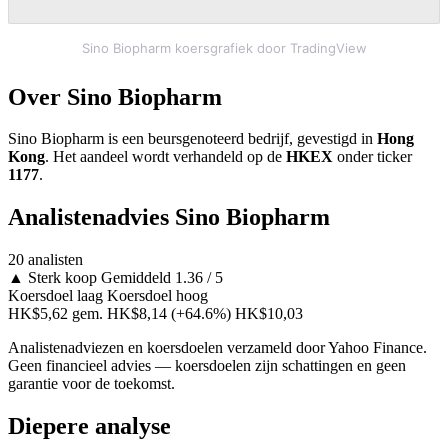
Sino Biopharm koersgrafiek door TradingView
Over Sino Biopharm
Sino Biopharm is een beursgenoteerd bedrijf, gevestigd in
Hong
Kong
. Het aandeel wordt verhandeld op de
HKEX
onder ticker
1177
.
Analistenadvies Sino Biopharm
20 analisten
▲
Sterk koop
Gemiddeld 1.36 / 5
Koersdoel laag
Koersdoel hoog
HK$5,62
gem. HK$8,14
(+64.6%)
HK$10,03
Analistenadviezen en koersdoelen verzameld door Yahoo Finance.
Geen financieel advies — koersdoelen zijn schattingen en geen
garantie voor de toekomst.
Diepere analyse