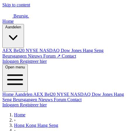
Skip to content
Beursig
.
Home
Aandelen
AEX
Bel20
NYSE
NASDAQ
Dow Jones
Hang Seng
Beursgangen
Nieuws
Forum ↗
Contact
Inloggen
Registreer hier
Open menu
Home
Aandelen
AEX
Bel20
NYSE
NASDAQ
Dow Jones
Hang
Seng
Beursgangen
Nieuws
Forum
Contact
Inloggen
Registreer hier
Home
›
Hong Kong Hang Seng
›