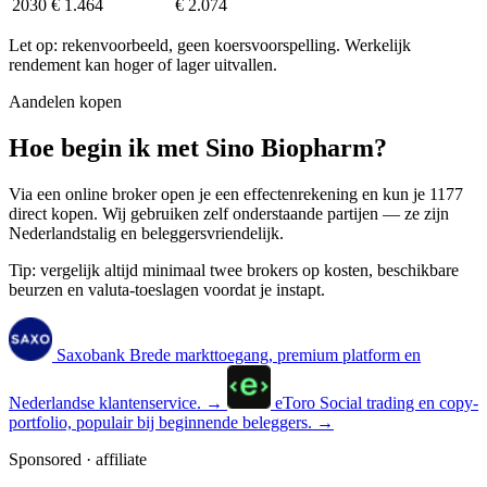
2030
€ 1.464
€ 2.074
Let op: rekenvoorbeeld, geen koersvoorspelling. Werkelijk
rendement kan hoger of lager uitvallen.
Aandelen kopen
Hoe begin ik met Sino Biopharm?
Via een online broker open je een effectenrekening en kun je 1177
direct kopen. Wij gebruiken zelf onderstaande partijen — ze zijn
Nederlandstalig en beleggersvriendelijk.
Tip: vergelijk altijd minimaal twee brokers op kosten, beschikbare
beurzen en valuta-toeslagen voordat je instapt.
Saxobank
Brede markttoegang, premium platform en
Nederlandse klantenservice.
→
eToro
Social trading en copy-
portfolio, populair bij beginnende beleggers.
→
Sponsored · affiliate