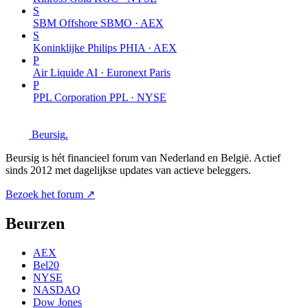
S
SBM Offshore
SBMO · AEX
S
Koninklijke Philips
PHIA · AEX
P
Air Liquide
AI · Euronext Paris
P
PPL Corporation
PPL · NYSE
Beursig
.
Beursig is hét financieel forum van Nederland en België. Actief
sinds 2012 met dagelijkse updates van actieve beleggers.
Bezoek het forum ↗
Beurzen
AEX
Bel20
NYSE
NASDAQ
Dow Jones