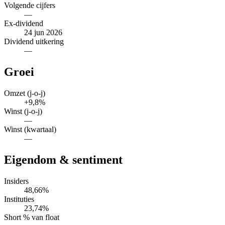
Volgende cijfers
—
Ex-dividend
24 jun 2026
Dividend uitkering
—
Groei
Omzet (j-o-j)
+9,8%
Winst (j-o-j)
—
Winst (kwartaal)
—
Eigendom & sentiment
Insiders
48,66%
Instituties
23,74%
Short % van float