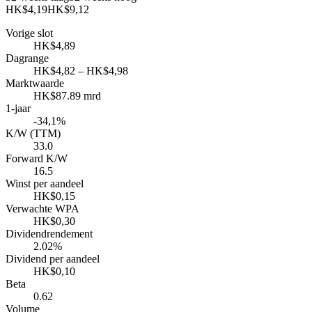
HK$4,19
HK$9,12
Vorige slot
HK$4,89
Dagrange
HK$4,82 – HK$4,98
Marktwaarde
HK$87.89 mrd
1-jaar
-34,1%
K/W (TTM)
33.0
Forward K/W
16.5
Winst per aandeel
HK$0,15
Verwachte WPA
HK$0,30
Dividendrendement
2.02%
Dividend per aandeel
HK$0,10
Beta
0.62
Volume