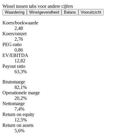
Wissel tussen tabs voor andere cijfers
Waardering
Winstgevendheid
Balans
Vooruitzicht
Koers/boekwaarde
2,48
Koers/omzet
2,76
PEG-ratio
0,86
EV/EBITDA
12,82
Payout ratio
63,3%
Brutomarge
82,1%
Operationele marge
20,2%
Nettomarge
7,4%
Return on equity
12,5%
Return on assets
5,6%