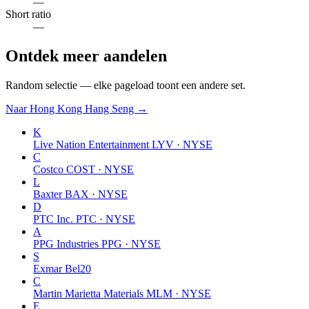
—
Short ratio
—
Ontdek meer aandelen
Random selectie — elke pageload toont een andere set.
Naar Hong Kong Hang Seng →
K
Live Nation Entertainment
LYV · NYSE
C
Costco
COST · NYSE
L
Baxter
BAX · NYSE
D
PTC Inc.
PTC · NYSE
A
PPG Industries
PPG · NYSE
S
Exmar
Bel20
C
Martin Marietta Materials
MLM · NYSE
E