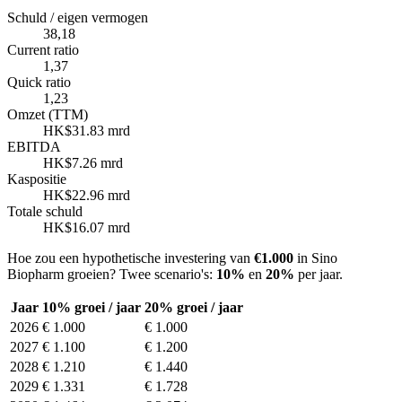
Schuld / eigen vermogen
38,18
Current ratio
1,37
Quick ratio
1,23
Omzet (TTM)
HK$31.83 mrd
EBITDA
HK$7.26 mrd
Kaspositie
HK$22.96 mrd
Totale schuld
HK$16.07 mrd
Hoe zou een hypothetische investering van
€1.000
in Sino
Biopharm groeien? Twee scenario's:
10%
en
20%
per jaar.
Jaar
10% groei / jaar
20% groei / jaar
2026
€ 1.000
€ 1.000
2027
€ 1.100
€ 1.200
2028
€ 1.210
€ 1.440
2029
€ 1.331
€ 1.728