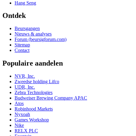
Hang Seng
Ontdek
Beursgangen
Nieuws & analyses
Forum (beursigforum.com)
Sitemap
Contact
Populaire aandelen
NVR, Inc.
Zweedse holding Lifco
UDR, Inc.
Zebra Technologies
Budweiser Brewing Company APAC
Atos
Robinhood Markets
Nyxoah
Games Workshop
Nike
RELX PLC