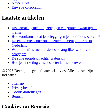
Altice USA
Enwave corporation
Laatste artikelen
Risicomanagement bij beleggen vs. gokken: waar ligt de
grens?
Hoe voorkom je dat je beleggingen je noodfonds worden?
De economie achter online entertainmentplatforms in
Nederland
Waarom infrastructuur steeds belangrijker wordt voor
beleggers
De stille grondstof achter waterstof
Hoe je marketing en sales beter laat samenwerken
©
2026
Beursig — geen financieel advies. Alle koersen zijn
indicatief.
Sitemap
Privacybeleid
Cookie-instellingen
Beursig
Cookies op Beursig