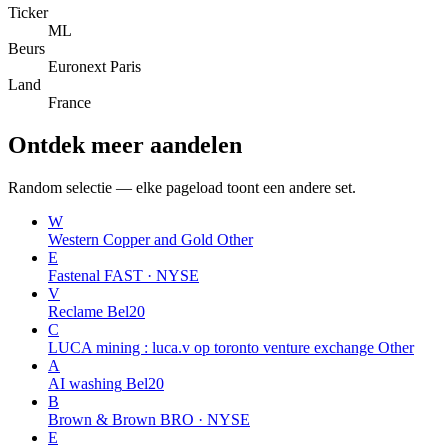
Ticker
ML
Beurs
Euronext Paris
Land
France
Ontdek meer aandelen
Random selectie — elke pageload toont een andere set.
W
Western Copper and Gold
Other
E
Fastenal
FAST · NYSE
V
Reclame
Bel20
C
LUCA mining : luca.v op toronto venture exchange
Other
A
AI washing
Bel20
B
Brown & Brown
BRO · NYSE
E