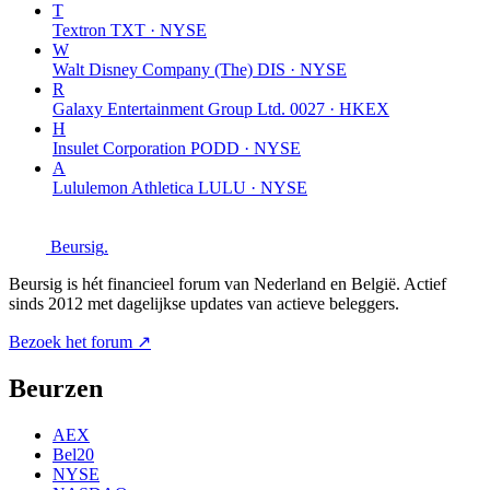
T
Textron
TXT · NYSE
W
Walt Disney Company (The)
DIS · NYSE
R
Galaxy Entertainment Group Ltd.
0027 · HKEX
H
Insulet Corporation
PODD · NYSE
A
Lululemon Athletica
LULU · NYSE
Beursig
.
Beursig is hét financieel forum van Nederland en België. Actief
sinds 2012 met dagelijkse updates van actieve beleggers.
Bezoek het forum ↗
Beurzen
AEX
Bel20
NYSE