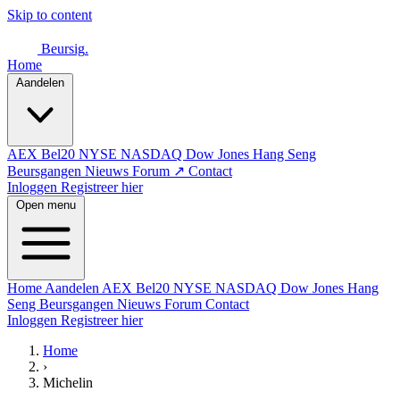
Skip to content
Beursig
.
Home
Aandelen
AEX
Bel20
NYSE
NASDAQ
Dow Jones
Hang Seng
Beursgangen
Nieuws
Forum ↗
Contact
Inloggen
Registreer hier
Open menu
Home
Aandelen
AEX
Bel20
NYSE
NASDAQ
Dow Jones
Hang
Seng
Beursgangen
Nieuws
Forum
Contact
Inloggen
Registreer hier
Home
›
Michelin