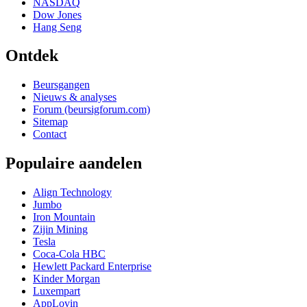
NASDAQ
Dow Jones
Hang Seng
Ontdek
Beursgangen
Nieuws & analyses
Forum (beursigforum.com)
Sitemap
Contact
Populaire aandelen
Align Technology
Jumbo
Iron Mountain
Zijin Mining
Tesla
Coca-Cola HBC
Hewlett Packard Enterprise
Kinder Morgan
Luxempart
AppLovin