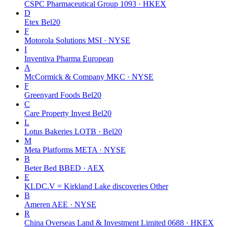
CSPC Pharmaceutical Group
1093 · HKEX
D
Etex
Bel20
F
Motorola Solutions
MSI · NYSE
I
Inventiva Pharma
European
A
McCormick & Company
MKC · NYSE
F
Greenyard Foods
Bel20
C
Care Property Invest
Bel20
L
Lotus Bakeries
LOTB · Bel20
M
Meta Platforms
META · NYSE
B
Beter Bed
BBED · AEX
E
KLDC.V = Kirkland Lake discoveries
Other
B
Ameren
AEE · NYSE
R
China Overseas Land & Investment Limited
0688 · HKEX