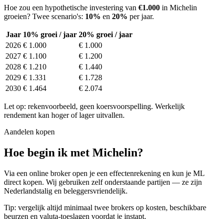
Hoe zou een hypothetische investering van
€1.000
in Michelin
groeien? Twee scenario's:
10%
en
20%
per jaar.
Jaar
10% groei / jaar
20% groei / jaar
2026
€ 1.000
€ 1.000
2027
€ 1.100
€ 1.200
2028
€ 1.210
€ 1.440
2029
€ 1.331
€ 1.728
2030
€ 1.464
€ 2.074
Let op: rekenvoorbeeld, geen koersvoorspelling. Werkelijk
rendement kan hoger of lager uitvallen.
Aandelen kopen
Hoe begin ik met Michelin?
Via een online broker open je een effectenrekening en kun je ML
direct kopen. Wij gebruiken zelf onderstaande partijen — ze zijn
Nederlandstalig en beleggersvriendelijk.
Tip: vergelijk altijd minimaal twee brokers op kosten, beschikbare
beurzen en valuta-toeslagen voordat je instapt.