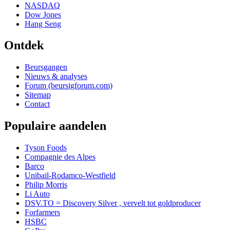
NASDAQ
Dow Jones
Hang Seng
Ontdek
Beursgangen
Nieuws & analyses
Forum (beursigforum.com)
Sitemap
Contact
Populaire aandelen
Tyson Foods
Compagnie des Alpes
Barco
Unibail-Rodamco-Westfield
Philip Morris
Li Auto
DSV.TO = Discovery Silver , vervelt tot goldproducer
Forfarmers
HSBC