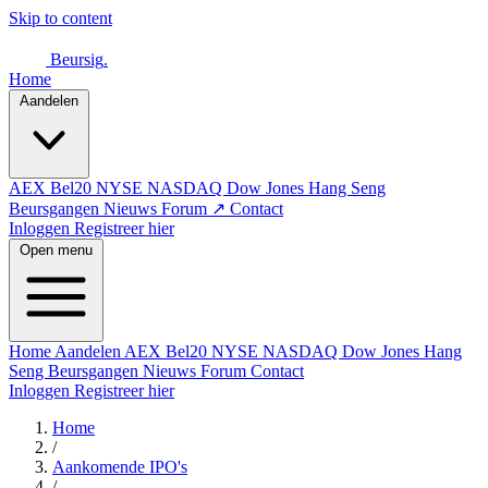
Skip to content
Beursig
.
Home
Aandelen
AEX
Bel20
NYSE
NASDAQ
Dow Jones
Hang Seng
Beursgangen
Nieuws
Forum ↗
Contact
Inloggen
Registreer hier
Open menu
Home
Aandelen
AEX
Bel20
NYSE
NASDAQ
Dow Jones
Hang
Seng
Beursgangen
Nieuws
Forum
Contact
Inloggen
Registreer hier
Home
/
Aankomende IPO's
/