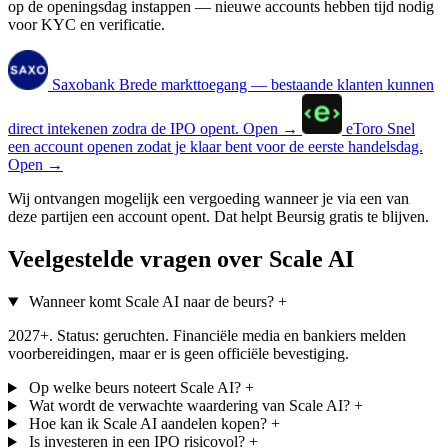
op de openingsdag instappen — nieuwe accounts hebben tijd nodig
voor KYC en verificatie.
Saxobank
Brede markttoegang — bestaande klanten kunnen
direct intekenen zodra de IPO opent.
Open →
eToro
Snel
een account openen zodat je klaar bent voor de eerste handelsdag.
Open →
Wij ontvangen mogelijk een vergoeding wanneer je via een van
deze partijen een account opent. Dat helpt Beursig gratis te blijven.
Veelgestelde vragen over Scale AI
Wanneer komt Scale AI naar de beurs?
+
2027+. Status: geruchten. Financiële media en bankiers melden
voorbereidingen, maar er is geen officiële bevestiging.
Op welke beurs noteert Scale AI?
+
Wat wordt de verwachte waardering van Scale AI?
+
Hoe kan ik Scale AI aandelen kopen?
+
Is investeren in een IPO risicovol?
+