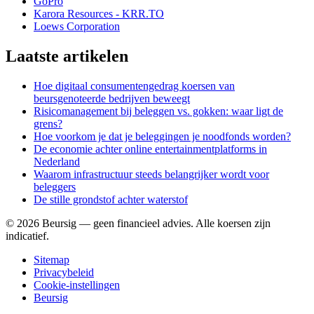
GoPro
Karora Resources - KRR.TO
Loews Corporation
Laatste artikelen
Hoe digitaal consumentengedrag koersen van
beursgenoteerde bedrijven beweegt
Risicomanagement bij beleggen vs. gokken: waar ligt de
grens?
Hoe voorkom je dat je beleggingen je noodfonds worden?
De economie achter online entertainmentplatforms in
Nederland
Waarom infrastructuur steeds belangrijker wordt voor
beleggers
De stille grondstof achter waterstof
©
2026
Beursig — geen financieel advies. Alle koersen zijn
indicatief.
Sitemap
Privacybeleid
Cookie-instellingen
Beursig